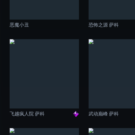
恶魔小丑
恐怖之源 萨科
飞越疯人院 萨科
武动巅峰 萨科