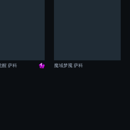
觉醒 萨科
魔域梦魇 萨科