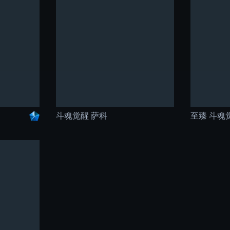
斗魂觉醒 萨科
至臻 斗魂