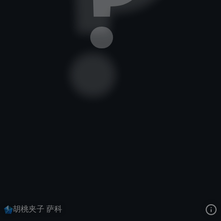
恶魔小丑
冰雪节
冰雪节大对决
去语音站收听
恶魔小丑
的语音
去哔哩哔哩查看该皮肤演示视频
去卡达查看
恶魔小丑
的3D模型
胡桃夹子 萨科