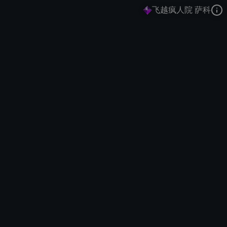
飞越疯人院 萨科
恶魔小丑
珍宝
珍宝
去语音站收听
恶魔小丑
的语音
去哔哩哔哩查看该皮肤演示视频
去卡达查看
恶魔小丑
的3D模型