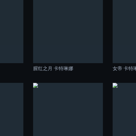
腥红之月 卡特琳娜
女帝 卡特