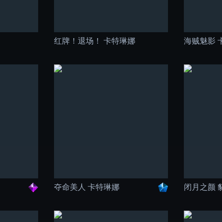
红牌！退场！ 卡特琳娜
海贼魅影 
夺命美人 卡特琳娜
闭月之颜 