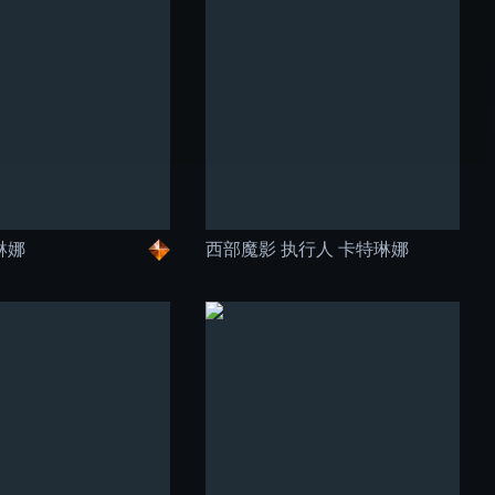
琳娜
西部魔影 执行人 卡特琳娜