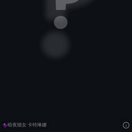
不祥之刃
峡谷传说
不给糖就捣蛋
去语音站收听
不祥之刃
的语音
去哔哩哔哩查看该皮肤演示视频
去卡达查看
不祥之刃
的3D模型
暗夜猫女 卡特琳娜