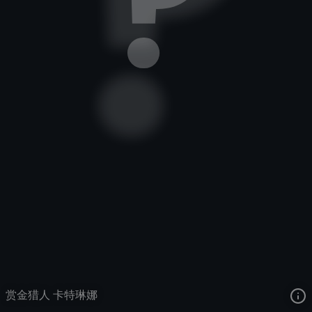
不祥之刃
珍宝
珍宝
去语音站收听
不祥之刃
的语音
去哔哩哔哩查看该皮肤演示视频
去卡达查看
不祥之刃
的3D模型
赏金猎人 卡特琳娜