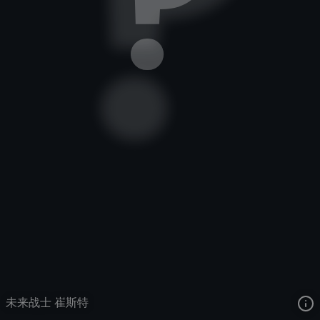
卡牌大师
未来战士
未来战士
去语音站收听
卡牌大师
的语音
去哔哩哔哩查看该皮肤演示视频
去卡达查看
卡牌大师
的3D模型
未来战士 崔斯特