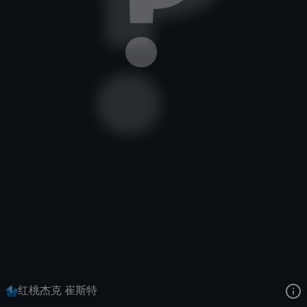
卡牌大师
故事书
孤注一掷
去语音站收听
卡牌大师
的语音
去哔哩哔哩查看该皮肤演示视频
去卡达查看
卡牌大师
的3D模型
红桃杰克 崔斯特