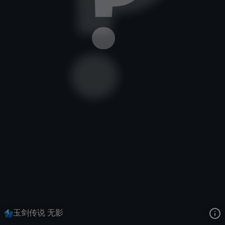
刀锋之影
玉剑传说
玉剑传说
去语音站收听
刀锋之影
的语音
去哔哩哔哩查看该皮肤演示视频
去卡达查看
刀锋之影
的3D模型
玉剑传说 无影