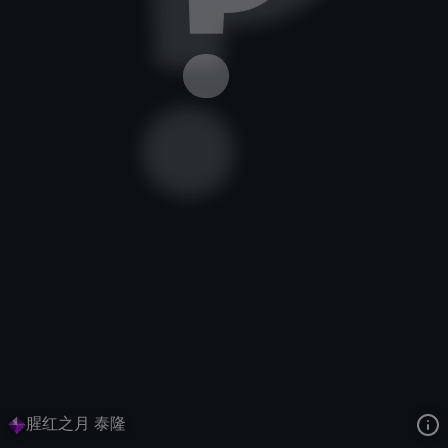
刀锋之影
艾欧尼亚诸月
腥红之月
去语音站收听
刀锋之影
的语音
去哔哩哔哩查看该皮肤演示视频
去卡达查看
刀锋之影
的3D模型
腥红之月 泰隆