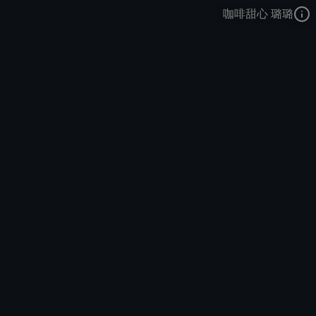
咖啡甜心 璐璐
仙灵女巫
咖啡甜心
咖啡甜心
去语音站收听
仙灵女巫
的语音
去哔哩哔哩查看该皮肤演示视频
去卡达查看
仙灵女巫
的3D模型