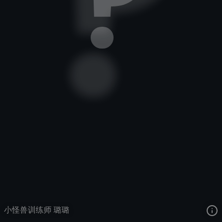
仙灵女巫
小怪兽训练师
小怪兽训练师
去语音站收听
仙灵女巫
的语音
去哔哩哔哩查看该皮肤演示视频
去卡达查看
仙灵女巫
的3D模型
小怪兽训练师 璐璐