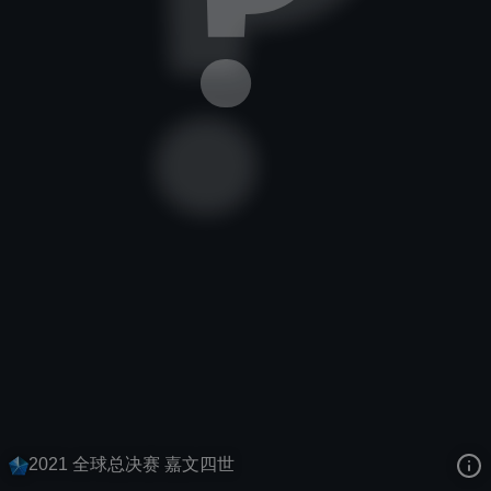
德玛西亚皇子
电竞
全球总决赛冠军
去语音站收听
德玛西亚皇子
的语音
去哔哩哔哩查看该皮肤演示视频
去卡达查看
德玛西亚皇子
的3D模型
2021 全球总决赛 嘉文四世