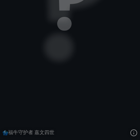
德玛西亚皇子
春节
福牛守护者
去语音站收听
德玛西亚皇子
的语音
去哔哩哔哩查看该皮肤演示视频
去卡达查看
德玛西亚皇子
的3D模型
福牛守护者 嘉文四世