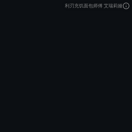
利刃充饥面包师傅 艾瑞莉娅
刀锋舞者
磨砺
职场精英
去语音站收听
刀锋舞者
的语音
去哔哩哔哩查看该皮肤演示视频
去卡达查看
刀锋舞者
的3D模型