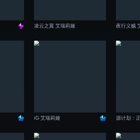
凌云之翼 艾瑞莉娅
夜行义贼 
iG 艾瑞莉娅
源计划：正