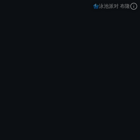
泳池派对 布隆
弗雷尔卓德之心
清凉盛夏
泳池派对
去语音站收听
弗雷尔卓德之心
的语音
去哔哩哔哩查看该皮肤演示视频
去卡达查看
弗雷尔卓德之心
的3D模型