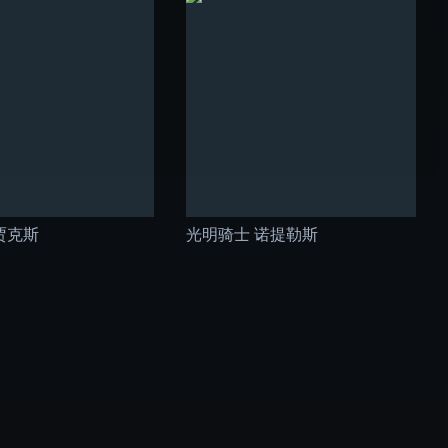
贾克斯
光明骑士 诺提勒斯