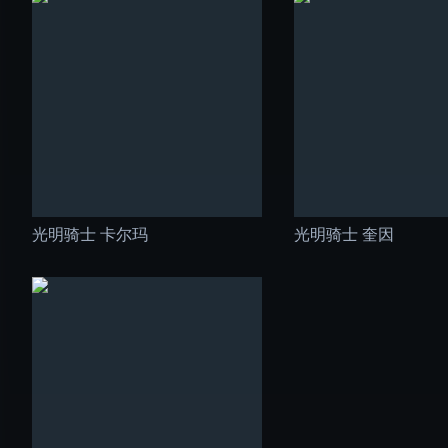
光明骑士 卡尔玛
光明骑士 奎因