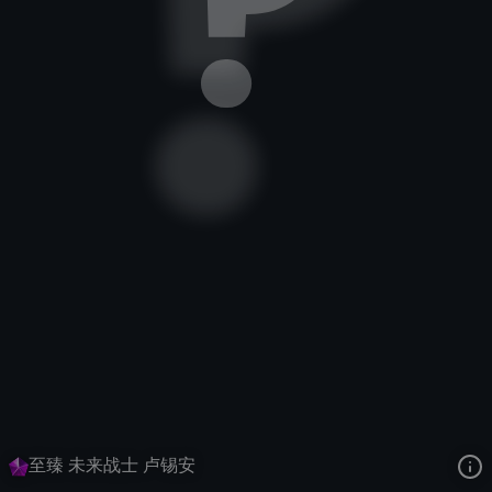
圣枪游侠
未来战士
未来战士
去语音站收听
圣枪游侠
的语音
去哔哩哔哩查看该皮肤演示视频
去卡达查看
圣枪游侠
的3D模型
至臻 未来战士 卢锡安