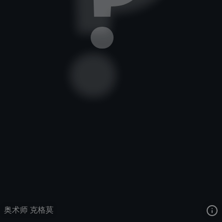
深渊巨口
奥术大师
奥术师
去语音站收听
深渊巨口
的语音
去哔哩哔哩查看该皮肤演示视频
去卡达查看
深渊巨口
的3D模型
奥术师 克格莫