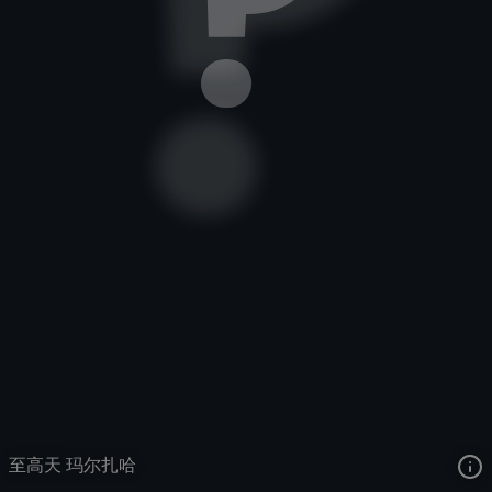
虚空先知
霓虹宙壳
至高天
去语音站收听
虚空先知
的语音
去哔哩哔哩查看该皮肤演示视频
去卡达查看
虚空先知
的3D模型
至高天 玛尔扎哈