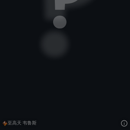
惩戒之箭
霓虹宙壳
至高天
去语音站收听
惩戒之箭
的语音
去哔哩哔哩查看该皮肤演示视频
去卡达查看
惩戒之箭
的3D模型
至高天 韦鲁斯