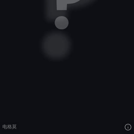
深渊巨口
小怪兽训练师
小怪兽训练师
去语音站收听
深渊巨口
的语音
去哔哩哔哩查看该皮肤演示视频
去卡达查看
深渊巨口
的3D模型
电格莫