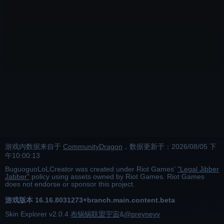
游戏内数据来自于
CommunityDragon
，数据更新于：
2026/08/05 下
午10:00:13
BuguoguoLoLCreator was created under Riot Games'
"Legal Jibber
Jabber"
policy using assets owned by Riot Games. Riot Games
does not endorse or sponsor this project.
游戏版本
16.16.8031273+branch.main.content.beta
Skin Explorer v
2.0.4
布锅锅联盟宇宙
&
@preyneyv