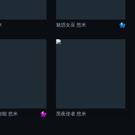
米
魅惑女巫 悠米
智能 悠米
黑夜使者 悠米