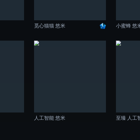
觅心猫猫 悠米
小蜜蜂 悠
人工智能 悠米
至臻 人工