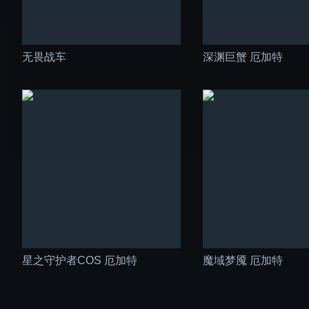
无畏战车
深渊巨蟹 厄加特
星之守护者COS 厄加特
魔域梦魇 厄加特