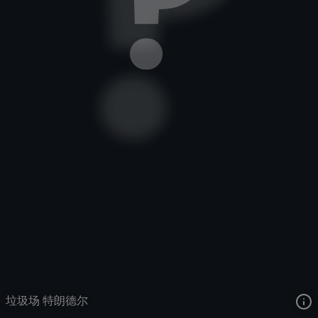
巨魔之王
高速路异端
狂飙战士
去语音站收听
巨魔之王
的语音
去哔哩哔哩查看该皮肤演示视频
去卡达查看
巨魔之王
的3D模型
垃圾场 特朗德尔