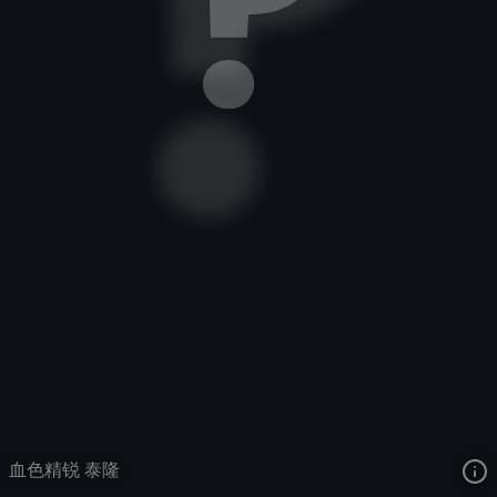
刀锋之影
血色精锐
血色精锐
去语音站收听
刀锋之影
的语音
去哔哩哔哩查看该皮肤演示视频
去卡达查看
刀锋之影
的3D模型
血色精锐 泰隆