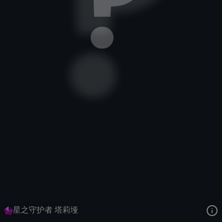
岩雀
星之守护者宇宙
星之守护者 第四季
去语音站收听
岩雀
的语音
去哔哩哔哩查看该皮肤演示视频
去卡达查看
岩雀
的3D模型
星之守护者 塔莉垭