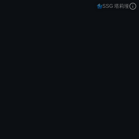
SSG 塔莉垭
岩雀
电竞
全球总冠军：2017
去语音站收听
岩雀
的语音
去哔哩哔哩查看该皮肤演示视频
去卡达查看
岩雀
的3D模型