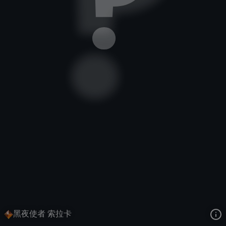
众星之子
对决
黑夜使者和黎明使者
去语音站收听
众星之子
的语音
去哔哩哔哩查看该皮肤演示视频
去卡达查看
众星之子
的3D模型
黑夜使者 索拉卡