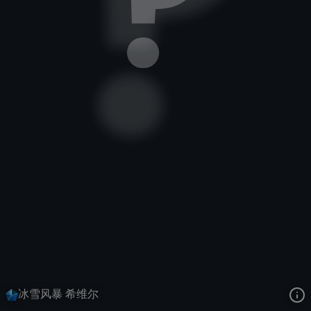
战争女神
冰雪节
冬季仙境
去语音站收听
战争女神
的语音
去哔哩哔哩查看该皮肤演示视频
去卡达查看
战争女神
的3D模型
冰雪风暴 希维尔