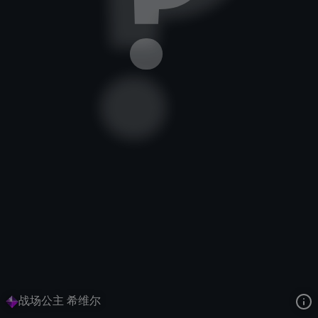
战争女神
珍宝
珍宝
去语音站收听
战争女神
的语音
去哔哩哔哩查看该皮肤演示视频
去卡达查看
战争女神
的3D模型
战场公主 希维尔