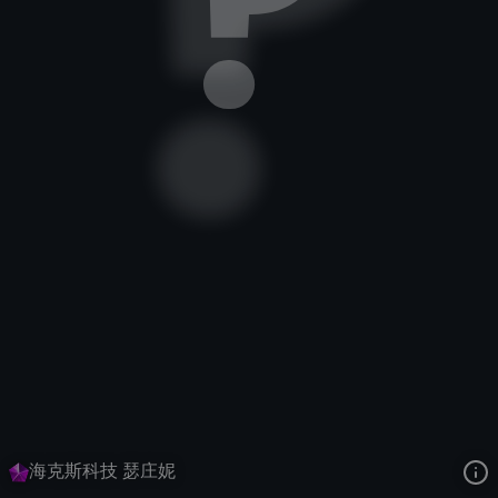
北地之怒
海克斯科技
海克斯科技
去语音站收听
北地之怒
的语音
去哔哩哔哩查看该皮肤演示视频
去卡达查看
北地之怒
的3D模型
海克斯科技 瑟庄妮