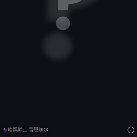
傲之追猎者
珍宝
珍宝
去语音站收听
傲之追猎者
的语音
去哔哩哔哩查看该皮肤演示视频
去卡达查看
傲之追猎者
的3D模型
暗黑武士 雷恩加尔