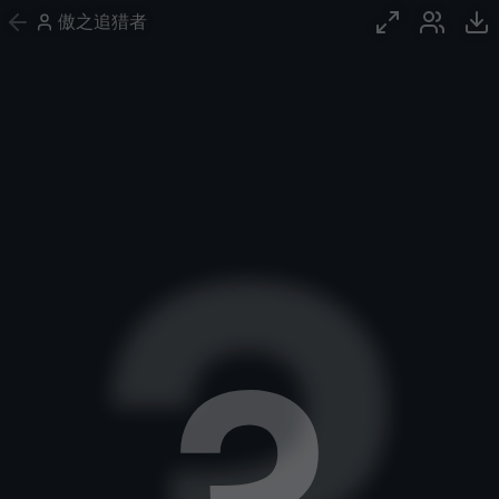
傲之追猎者