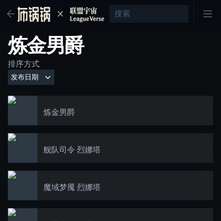
炼金男爵
排序方式
炼金男爵
舰队司令 烈娜塔
魔域梦魇 烈娜塔