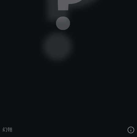
幻翎
去语音站收听
幻翎
的语音
去哔哩哔哩查看该皮肤演示视频
去卡达查看
幻翎
的3D模型
幻翎