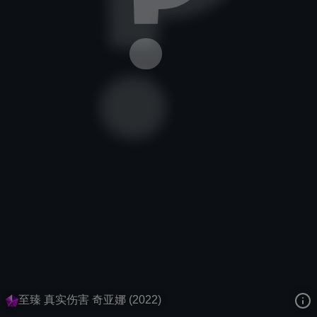
元素女皇
拳头唱片
真实伤害
去语音站收听
元素女皇
的语音
去哔哩哔哩查看该皮肤演示视频
去卡达查看
元素女皇
的3D模型
至臻 真实伤害 奇亚娜 (2022)