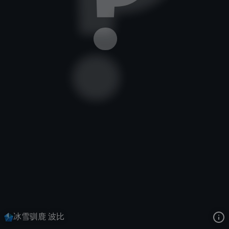
圣锤之毅
冰雪节
冬季仙境
去语音站收听
圣锤之毅
的语音
去哔哩哔哩查看该皮肤演示视频
去卡达查看
圣锤之毅
的3D模型
冰雪驯鹿 波比