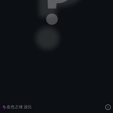
圣锤之毅
巨龙世界
巨龙世界
去语音站收听
圣锤之毅
的语音
去哔哩哔哩查看该皮肤演示视频
去卡达查看
圣锤之毅
的3D模型
血色之锤 波比