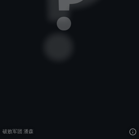
不屈之枪
破败之王传说
破败军团
去语音站收听
不屈之枪
的语音
去哔哩哔哩查看该皮肤演示视频
去卡达查看
不屈之枪
的3D模型
破败军团 潘森