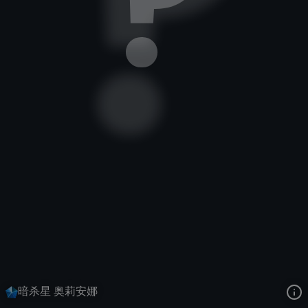
发条魔灵
电竞
全球总决赛：2012
去语音站收听
发条魔灵
的语音
去哔哩哔哩查看该皮肤演示视频
去卡达查看
发条魔灵
的3D模型
暗杀星 奥莉安娜