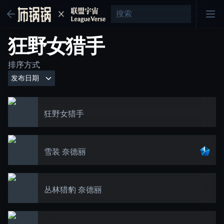
狂野女猎手
排序方式
狂野女猎手
雪装 奈德丽
丛林猎豹 奈德丽