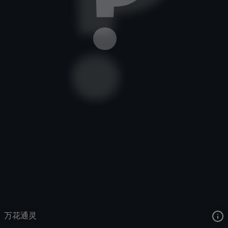
万花通灵
去语音站收听
万花通灵
的语音
去哔哩哔哩查看该皮肤演示视频
去卡达查看
万花通灵
的3D模型
万花通灵