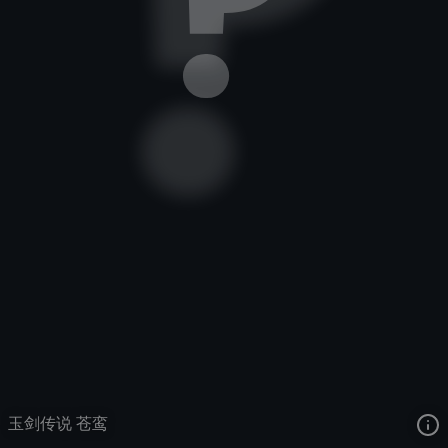
堕落天使
玉剑传说
玉剑传说
去语音站收听
堕落天使
的语音
去哔哩哔哩查看该皮肤演示视频
去卡达查看
堕落天使
的3D模型
玉剑传说 苍鸾