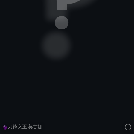
堕落天使
钢铁苍穹
钢铁瓦尔基里
去语音站收听
堕落天使
的语音
去哔哩哔哩查看该皮肤演示视频
去卡达查看
堕落天使
的3D模型
刀锋女王 莫甘娜