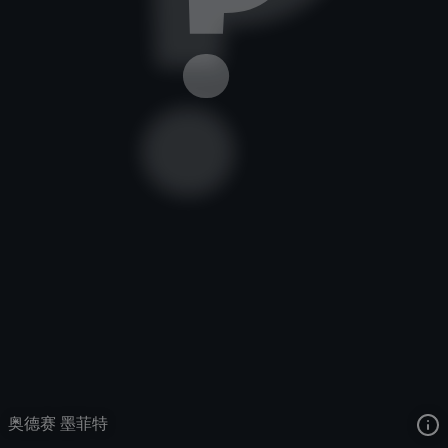
熔岩巨兽
奥德赛
奥德赛
去语音站收听
熔岩巨兽
的语音
去哔哩哔哩查看该皮肤演示视频
去卡达查看
熔岩巨兽
的3D模型
奥德赛 墨菲特