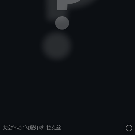
光辉女郎
太空律动
太空律动
去语音站收听
光辉女郎
的语音
去哔哩哔哩查看该皮肤演示视频
去卡达查看
光辉女郎
的3D模型
太空律动 “闪耀灯球” 拉克丝