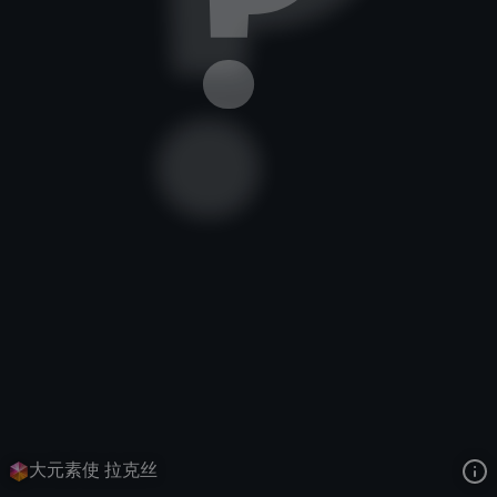
光辉女郎
大元素使
大元素使
去语音站收听
光辉女郎
的语音
去哔哩哔哩查看该皮肤演示视频
去卡达查看
光辉女郎
的3D模型
大元素使 拉克丝