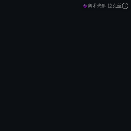
奥术光辉 拉克丝
光辉女郎
古玩
中世纪
去语音站收听
光辉女郎
的语音
去哔哩哔哩查看该皮肤演示视频
去卡达查看
光辉女郎
的3D模型